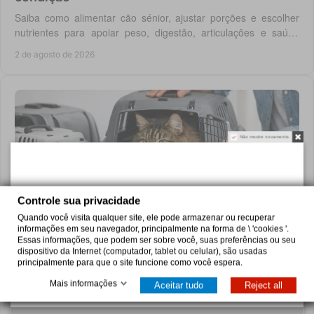
Saiba como alimentar cão sénior, ajustar porções e escolher
nutrientes para apoiar peso, digestão, articulações e saúde
renal com segurança no dia a dia.
2 de agosto de 2026
Não mostre novamente.
Controle sua privacidade
Quando você visita qualquer site, ele pode armazenar ou recuperar
Como escolher transportadora para gato
informações em seu navegador, principalmente na forma de \ 'cookies '.
grande
Essas informações, que podem ser sobre você, suas preferências ou seu
dispositivo da Internet (computador, tablet ou celular), são usadas
Escolha uma transportadora para gato grande com espaço,
principalmente para que o site funcione como você espera.
ventilação e segurança. Saiba medir o seu gato e preparar
Mais informações
Aceitar tudo
Reject all
viagens, consultas e férias sem stress.
1 de agosto de 2026