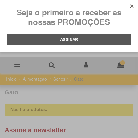
0
Início
Alimentação
Schesir
Gato
Gato
Não há produtos.
Assine a newsletter